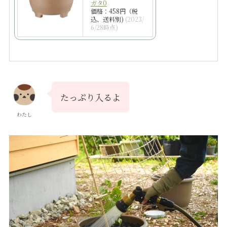
ガタ0
価格：458円（税
込、送料別)
(2023/
6/28時点)
たっぷり入るよ
わたし