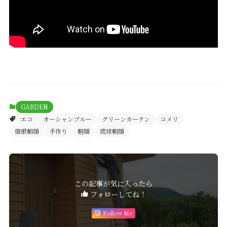
GARDEN
エコ
オーシャンブルー
グリーンカーテン
コメリ
宿根朝顔
手作り
朝顔
琉球朝顔
この記事が気に入ったら
フォローしてね！
Follow Me