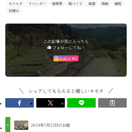
モナルダ
ラベンダー
宿根草
庭づくり
庭屋
庭師
植栽
石積み
この記事が気に入ったら
フォローしてね！
Follow Me
シェアしてもらえると嬉しいキモチ
2024年7月22日のお庭