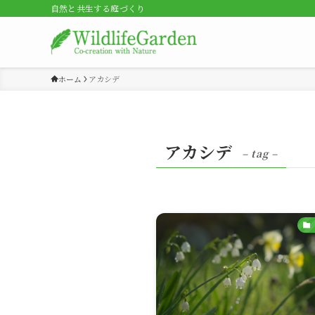
自然と共生する庭づくり
ホーム
アカシデ
アカシデ
– tag –