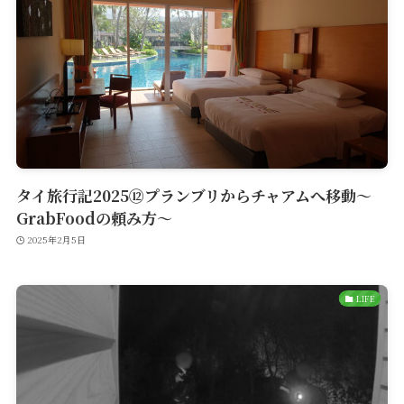
タイ旅行記2025⑫プランブリからチャアムへ移動〜
GrabFoodの頼み方〜
2025年2月5日
LIFE