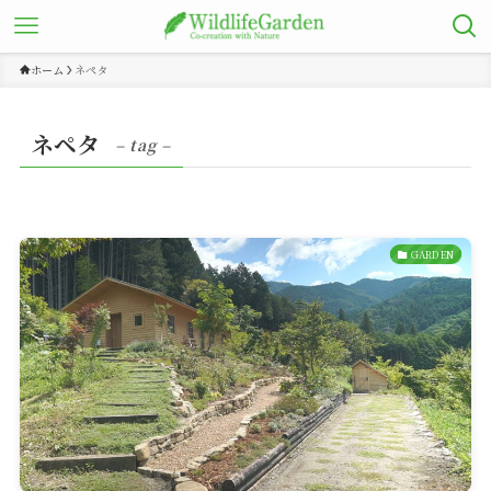
ホーム
ネペタ
ネペタ
– tag –
GARDEN