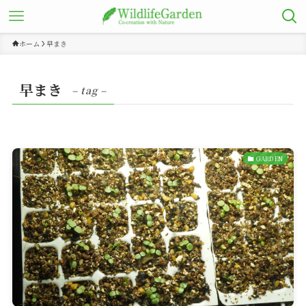
ホーム
早まき
早まき
– tag –
GARDEN