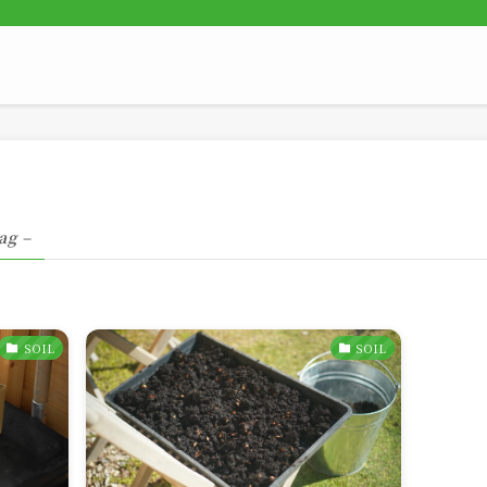
ag –
SOIL
SOIL