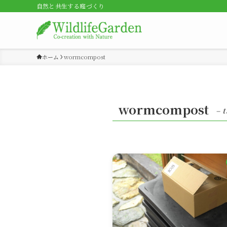
自然と共生する庭づくり
ホーム
wormcompost
wormcompost
– t