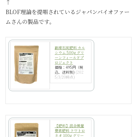
↑
BLOF理論を提唱されているジャパンバイオファー
ムさんの製品です。
副産石灰肥料 カル
シウム 500g グリ
ーンフィールドプ
ロジェクト
価格：495円（税
込、送料別)
(202
5/3/20時点)
【肥料】混合微量
要素肥料 クワトロ
ネオ 100g グリー