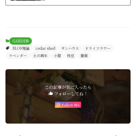
GARDEN
BLOF理論
cedar shed
サンハウス
ドライフラワー
ラベンダー
土の再生
小屋
枝豆
薔薇
この記事が気に入ったら
フォローしてね！
Follow Me