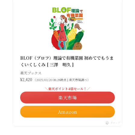
BLOF（ブロフ）理論で有機菜園 初めてでもうま
くいくしくみ [ 三澤 明久 ]
楽天ブックス
¥2,420
（2025/03/20 08:28時点 | 楽天市場調べ）
＼楽天ポイント4倍セール！／
楽天市場
Amazon
ポチップ