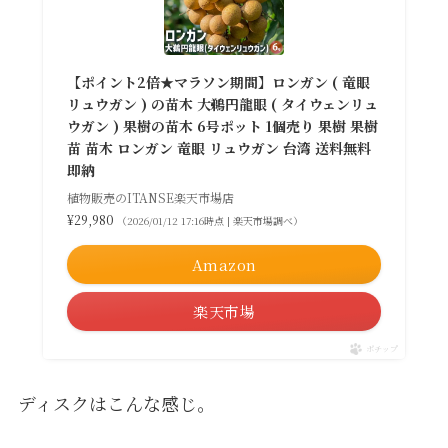
【ポイント2倍★マラソン期間】ロンガン ( 竜眼
リュウガン ) の苗木 大鵜円龍眼 ( タイウェンリュ
ウガン ) 果樹の苗木 6号ポット 1個売り 果樹 果樹
苗 苗木 ロンガン 竜眼 リュウガン 台湾 送料無料
即納
植物販売のITANSE楽天市場店
¥29,980
（2026/01/12 17:16時点 | 楽天市場調べ）
Amazon
楽天市場
ポチップ
ディスクはこんな感じ。