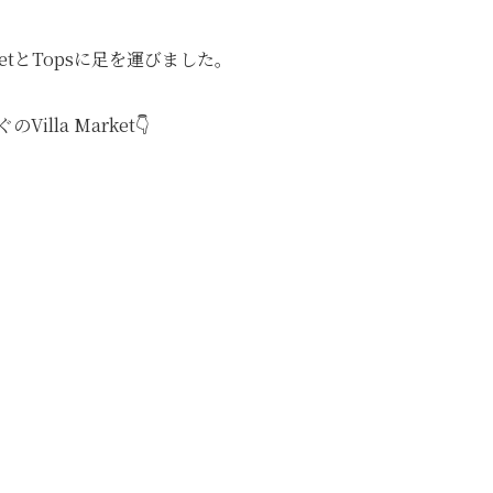
rketとTopsに足を運びました。
la Market👇️