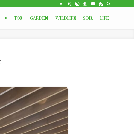
TOP
GARDEN
WILDLIFE
SOIL
LIFE
事